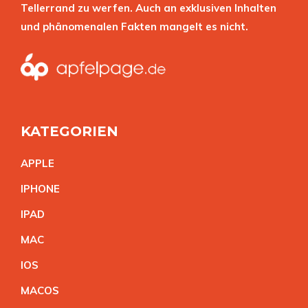
Tellerrand zu werfen. Auch an exklusiven Inhalten
und phänomenalen Fakten mangelt es nicht.
KATEGORIEN
APPL
E
IPHON
E
IPA
D
MA
C
IO
S
MACO
S