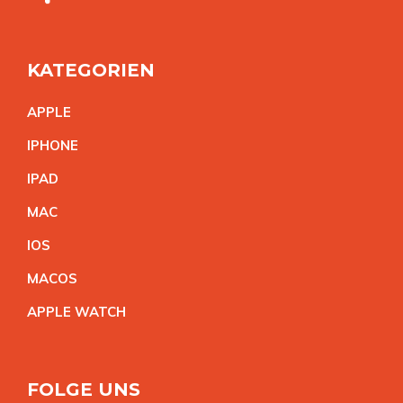
KATEGORIEN
APPL
E
IPHON
E
IPA
D
MA
C
IO
S
MACO
S
APPLE WATC
H
FOLGE UNS