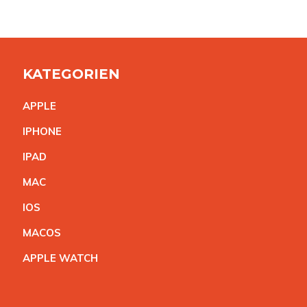
KATEGORIEN
APPL
E
IPHON
E
IPA
D
MA
C
IO
S
MACO
S
APPLE WATC
H