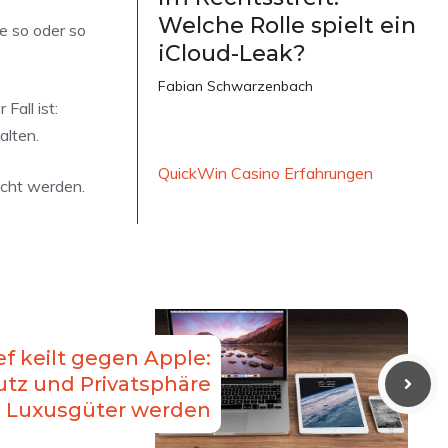
Welche Rolle spielt ein
e so oder so
iCloud-Leak?
Fabian Schwarzenbach
Fall ist:
alten.
QuickWin Casino Erfahrungen
icht werden.
f keilt gegen Apple:
tz und Privatsphäre
e Luxusgüter werden