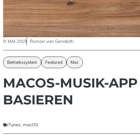
9. MAI 2019
Roman van Genabith
Betriebssystem
Featured
Mac
MACOS-MUSIK-APP
BASIEREN
iTunes
,
macOS