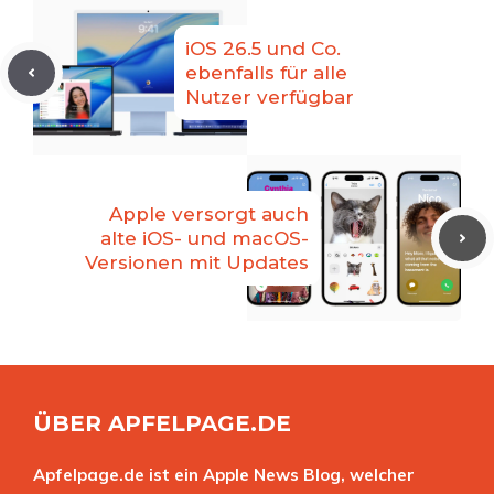
iOS 26.5 und Co.
ebenfalls für alle
Nutzer verfügbar
Apple versorgt auch
alte iOS- und macOS-
Versionen mit Updates
ÜBER APFELPAGE.DE
Apfelpage.de ist ein Apple News Blog, welcher