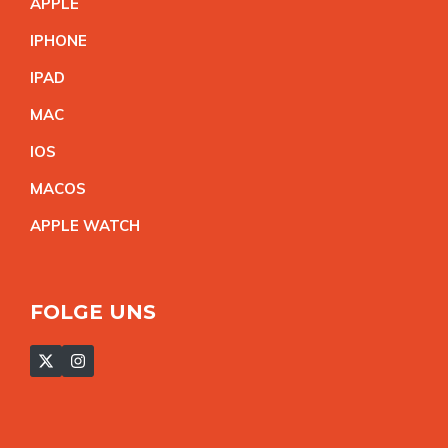
APPL
E
IPHON
E
IPA
D
MA
C
IO
S
MACO
S
APPLE WATC
H
FOLGE UNS