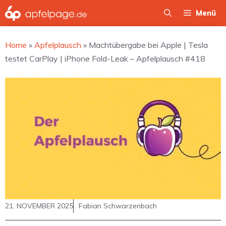
Zum
Menü
Inhalt
springen
Home
»
Apfelplausch
»
Machtübergabe bei Apple | Tesla
testet CarPlay | iPhone Fold-Leak – Apfelplausch #418
21. NOVEMBER 2025
Fabian Schwarzenbach