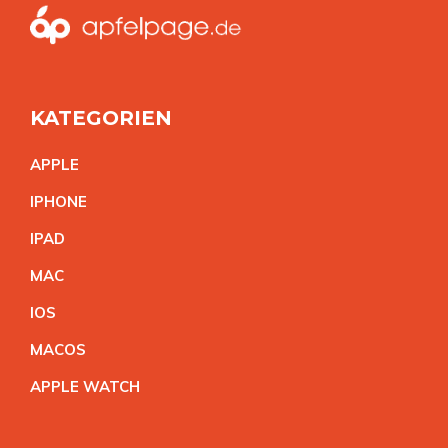
KATEGORIEN
APPL
E
IPHON
E
IPA
D
MA
C
IO
S
MACO
S
APPLE WATC
H