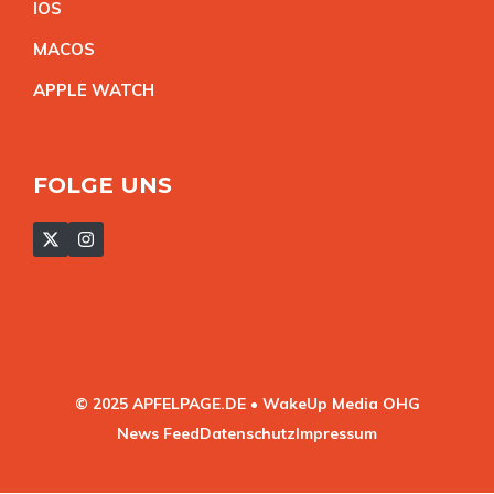
IO
S
MACO
S
APPLE WATC
H
FOLGE UNS
© 2025 APFELPAGE.DE • WakeUp Media OHG
News Feed
Datenschutz
Impressum