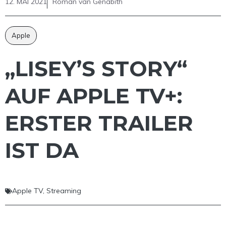
12. MAI 2021
Roman van Genabith
Apple
„LISEY’S STORY“
AUF APPLE TV+:
ERSTER TRAILER
IST DA
Apple TV
,
Streaming