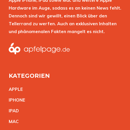
Apple
iPhone
,
iPad
sowie
Mac
und weitere Apple
Hardware im Auge, sodass es an keinen News fehlt.
Dennoch sind wir gewillt, einen Blick über den
Tellerrand zu werfen. Auch an exklusiven Inhalten
und phänomenalen Fakten mangelt es nicht.
KATEGORIEN
APPL
E
IPHON
E
IPA
D
MA
C