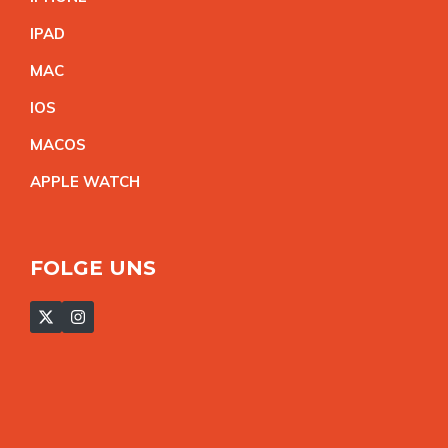
IPA
D
MA
C
IO
S
MACO
S
APPLE WATC
H
FOLGE UNS