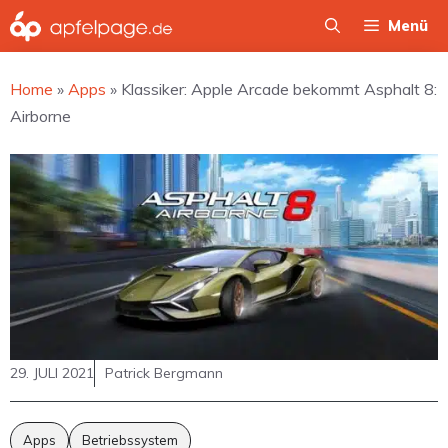
Zum
Menü
Inhalt
springen
Home
»
Apps
»
Klassiker: Apple Arcade bekommt Asphalt 8:
Airborne
29. JULI 2021
Patrick Bergmann
Apps
Betriebssystem