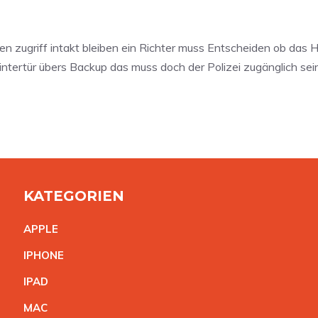
bten zugriff intakt bleiben ein Richter muss Entscheiden ob d
 Hintertür übers Backup das muss doch der Polizei zugänglich sein
KATEGORIEN
APPL
E
IPHON
E
IPA
D
MA
C