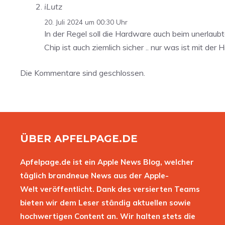
iLutz
20. Juli 2024 um 00:30 Uhr
In der Regel soll die Hardware auch beim unerlau
Chip ist auch ziemlich sicher .. nur was ist mit der
Die Kommentare sind geschlossen.
ÜBER APFELPAGE.DE
Apfelpage.de ist ein Apple News Blog, welcher
täglich brandneue News aus der Apple-
Welt veröffentlicht. Dank des versierten Teams
bieten wir dem Leser ständig aktuellen sowie
hochwertigen Content an. Wir halten stets die