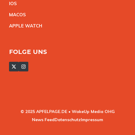
IO
S
MACO
S
APPLE WATC
H
FOLGE UNS
© 2025 APFELPAGE.DE • WakeUp Media OHG
News Feed
Datenschutz
Impressum