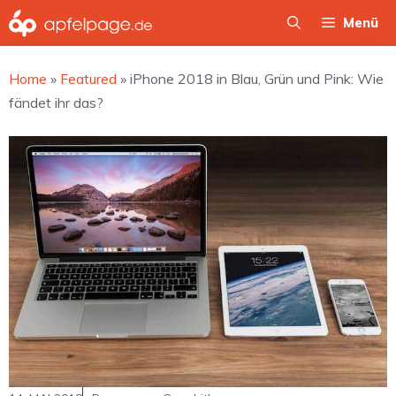
Zum
Menü
Inhalt
springen
Home
»
Featured
»
iPhone 2018 in Blau, Grün und Pink: Wie
fändet ihr das?