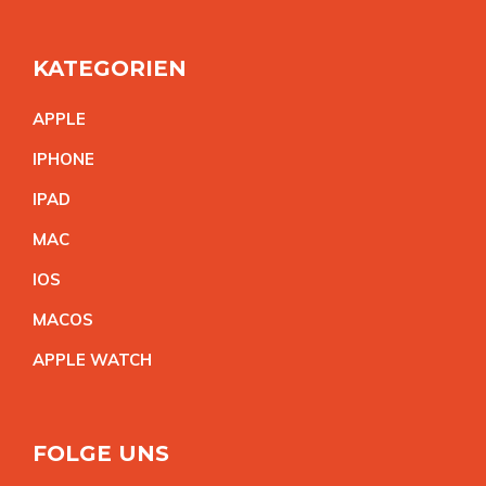
KATEGORIEN
APPL
E
IPHON
E
IPA
D
MA
C
IO
S
MACO
S
APPLE WATC
H
FOLGE UNS