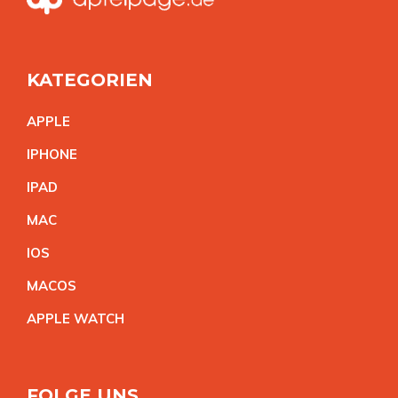
KATEGORIEN
APPL
E
IPHON
E
IPA
D
MA
C
IO
S
MACO
S
APPLE WATC
H
FOLGE UNS