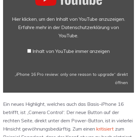
Pro
review:
only
Hier klicken, um den Inhalt von YouTube anzuzeigen.
one
Erfahre mehr in der
Datenschutzerklärung von
reason
YouTube
.
to
upgrade“
Inhalt von YouTube immer anzeigen
von
YouTube
anzeigen
„iPhone 16 Pro review: only one reason to upgrade“ direkt
öffnen
Ein neues Highlight, welches auch das Basis-iPhone 16
betrifft, ist „Camera Control“. Der neue Button auf der
rechten Seite, direkt unter dem Power-Button, ist in vielerlei
Hinsicht gewöhnungsbedürftig. Zum einen
kritisiert
zum