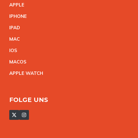
APPL
E
IPHON
E
IPA
D
MA
C
IO
S
MACO
S
APPLE WATC
H
FOLGE UNS