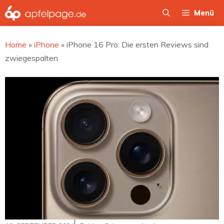
Zum
Menü
Inhalt
springen
Home
»
iPhone
»
iPhone 16 Pro: Die ersten Reviews sind
zwiegespalten