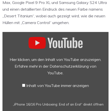
Max, Google Pixel 9 Pro XL und Samsung Galaxy S24 Ultra
und einen detaillierten Eindruck des neuen Farbe namens
„Desert Titanium“, wobei auch gezeigt wird, wie die neuen
Hüllen mit „Camera Control“ umgehen.
„iPhone
16/16
Pro
Unboxing:
End
Hier klicken, um den Inhalt von YouTube anzuzeigen.
of
Erfahre mehr in der
Datenschutzerklärung von
an
YouTube
.
Era!“
von
Inhalt von YouTube immer anzeigen
YouTube
anzeigen
„iPhone 16/16 Pro Unboxing: End of an Era!“ direkt öffnen