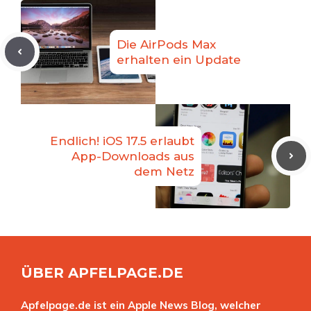
Die AirPods Max
erhalten ein Update
Endlich! iOS 17.5 erlaubt
App-Downloads aus
dem Netz
ÜBER APFELPAGE.DE
Apfelpage.de ist ein Apple News Blog, welcher