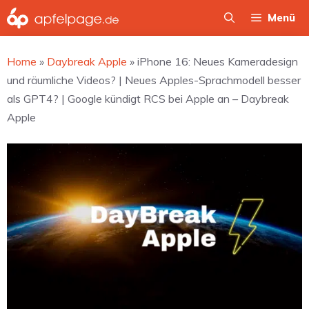
Zum
Menü
Inhalt
springen
Home
»
Daybreak Apple
»
iPhone 16: Neues Kameradesign
und räumliche Videos? | Neues Apples-Sprachmodell besser
als GPT4? | Google kündigt RCS bei Apple an – Daybreak
Apple