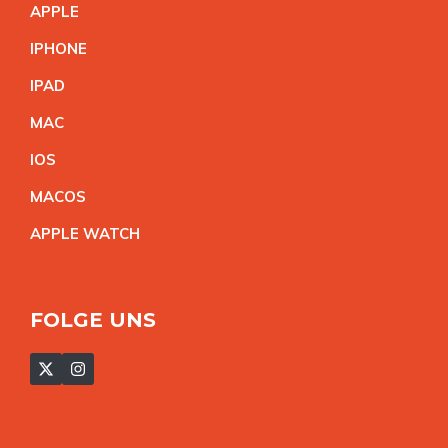
APPL
E
IPHON
E
IPA
D
MA
C
IO
S
MACO
S
APPLE WATC
H
FOLGE UNS