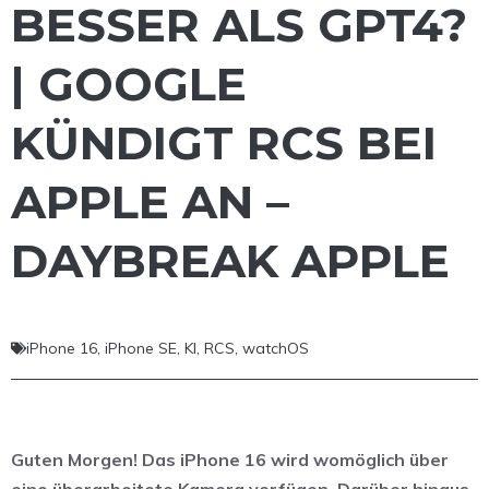
BESSER ALS GPT4?
| GOOGLE
KÜNDIGT RCS BEI
APPLE AN –
DAYBREAK APPLE
iPhone 16
,
iPhone SE
,
KI
,
RCS
,
watchOS
Guten Morgen! Das iPhone 16 wird womöglich über
eine überarbeitete Kamera verfügen. Darüber hinaus