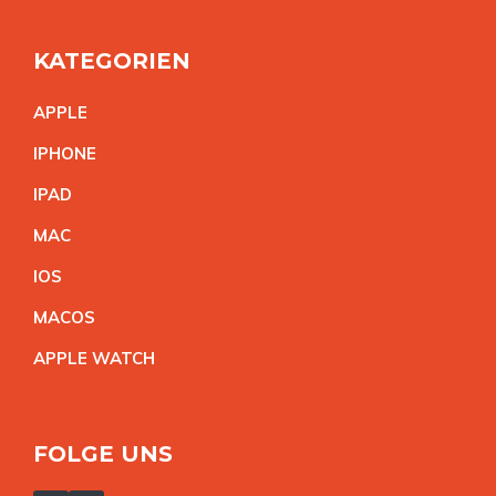
KATEGORIEN
APPL
E
IPHON
E
IPA
D
MA
C
IO
S
MACO
S
APPLE WATC
H
FOLGE UNS