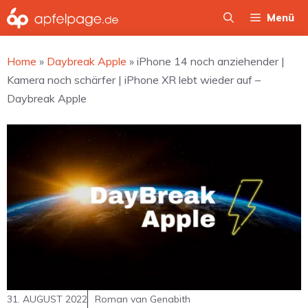
Zum
Menü
Inhalt
springen
Home
»
Daybreak Apple
»
iPhone 14 noch anziehender |
Kamera noch schärfer | iPhone XR lebt wieder auf –
Daybreak Apple
31. AUGUST 2022
Roman van Genabith