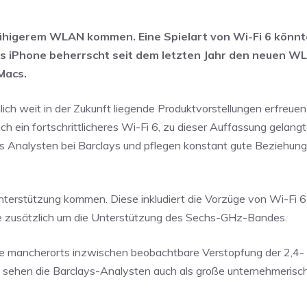
fähigerem WLAN kommen. Eine Spielart von Wi-Fi 6 könnt
s iPhone beherrscht seit dem letzten Jahr den neuen W
Macs.
ch weit in der Zukunft liegende Produktvorstellungen erfreuen 
h ein fortschrittlicheres Wi-Fi 6, zu dieser Auffassung gelang
ls Analysten bei Barclays und pflegen konstant gute Beziehun
terstützung kommen. Diese inkludiert die Vorzüge von Wi-Fi 6
ie zusätzlich um die Unterstützung des Sechs-GHz-Bandes.
ie mancherorts inzwischen beobachtbare Verstopfung der 2,4-
 sehen die Barclays-Analysten auch als große unternehmerisc