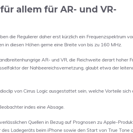
ür allem für AR- und VR-
aben die Regulierer daher erst kürzlich ein Frequenzspektrum 
hen in diesen Höhen gerne eine Breite von bis zu 160 MHz.
bandbreitenhungrige AR- und VR, die Reichweite derart hoher F
üsselfaktor der Nahbeereichsvernetzung, glaubt etwa der leiten
lip von Cirrus Logic ausgestattet sein, welche Vorteile sich 
 Beobachter indes eine Absage.
verlässlichen Quellen in Bezug auf Prognosen zu Apple-Produ
er des Ladegeräts beim iPhone sowie den Start von True Tone