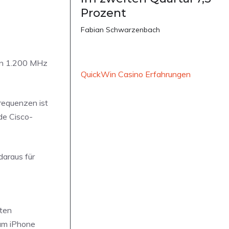
Prozent
Fabian Schwarzenbach
von 1.200 MHz
QuickWin Casino Erfahrungen
requenzen ist
de Cisco-
daraus für
kten
 am iPhone