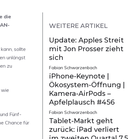
e die
LAN-
WEITERE ARTIKEL
Update: Apples Streit
mit Jon Prosser zieht
kann, sollte
sich
ten unlängst
gen zu
Fabian Schwarzenbach
iPhone-Keynote |
Ökosystem-Öffnung |
 wie
Kamera-AirPods –
Apfelplausch #456
Fabian Schwarzenbach
 und Fünf-
Tablet-Markt geht
he Chance für
zurück: iPad verliert
im zweiten Quartal 7,5