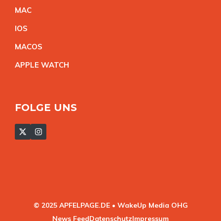
MA
C
IO
S
MACO
S
APPLE WATC
H
FOLGE UNS
© 2025 APFELPAGE.DE • WakeUp Media OHG
News Feed
Datenschutz
Impressum