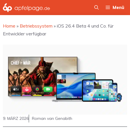
Zum
Menü
Inhalt
springen
Home
»
Betriebssystem
»
iOS 26.4 Beta 4 und Co. für
Entwickler verfügbar
9. MÄRZ 2026
Roman van Genabith