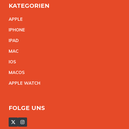
KATEGORIEN
APPL
E
IPHON
E
IPA
D
MA
C
IO
S
MACO
S
APPLE WATC
H
FOLGE UNS