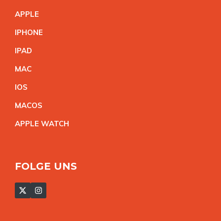
APPL
E
IPHON
E
IPA
D
MA
C
IO
S
MACO
S
APPLE WATC
H
FOLGE UNS