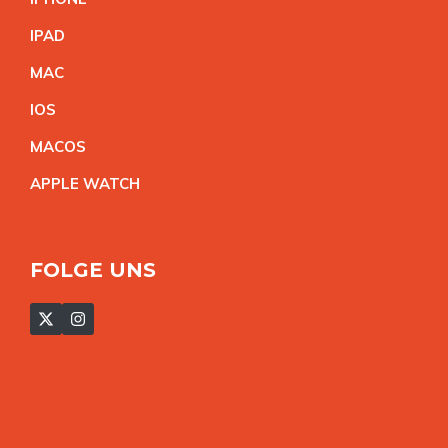
IPA
D
MA
C
IO
S
MACO
S
APPLE WATC
H
FOLGE UNS