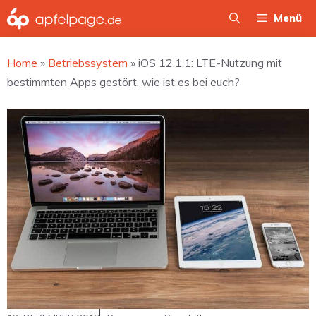
Zum
Menü
Inhalt
springen
Home
»
Betriebssystem
»
iOS 12.1.1: LTE-Nutzung mit
bestimmten Apps gestört, wie ist es bei euch?