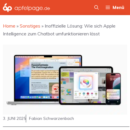
Zum
Menü
Inhalt
springen
Home
»
Sonstiges
»
Inoffizielle Lösung: Wie sich Apple
Intelligence zum Chatbot umfunktionieren lässt
3. JUNI 2025
Fabian Schwarzenbach