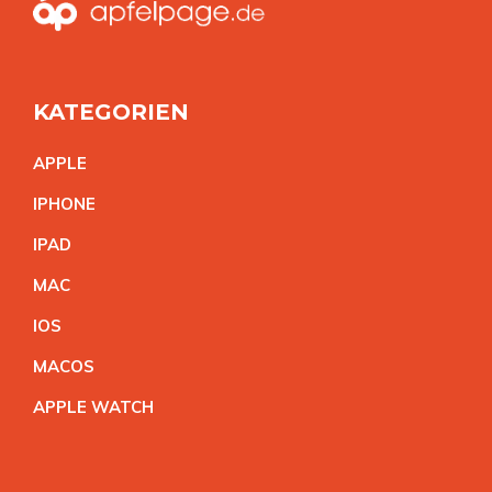
KATEGORIEN
APPL
E
IPHON
E
IPA
D
MA
C
IO
S
MACO
S
APPLE WATC
H