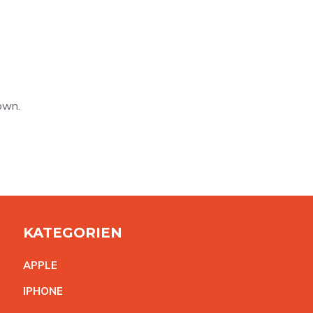
own.
KATEGORIEN
APPL
E
IPHON
E