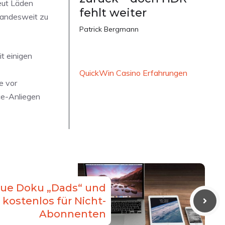
neut Läden
fehlt weiter
landesweit zu
Patrick Bergmann
t einigen
QuickWin Casino Erfahrungen
e vor
ce-Anliegen
eue Doku „Dads“ und
 kostenlos für Nicht-
Abonnenten