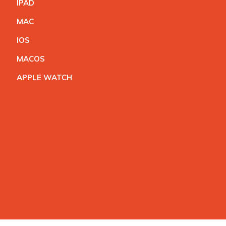
IPA
D
MA
C
IO
S
MACO
S
APPLE WATC
H