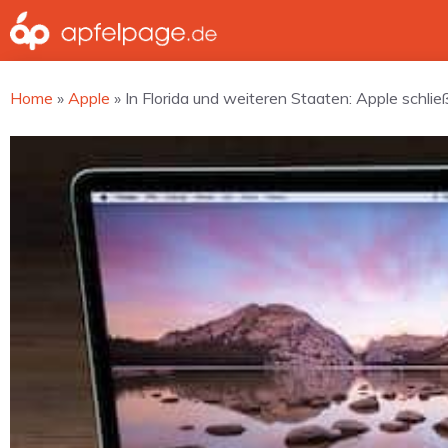
Zum
Inhalt
springen
Home
»
Apple
»
In Florida und weiteren Staaten: Apple sch