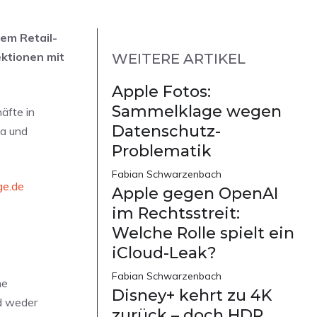
em Retail-
ektionen mit
WEITERE ARTIKEL
Apple Fotos:
Sammelklage wegen
äfte in
Datenschutz-
na und
Problematik
Fabian Schwarzenbach
ge.de
Apple gegen OpenAI
im Rechtsstreit:
Welche Rolle spielt ein
iCloud-Leak?
Fabian Schwarzenbach
he
Disney+ kehrt zu 4K
d weder
zurück – doch HDR