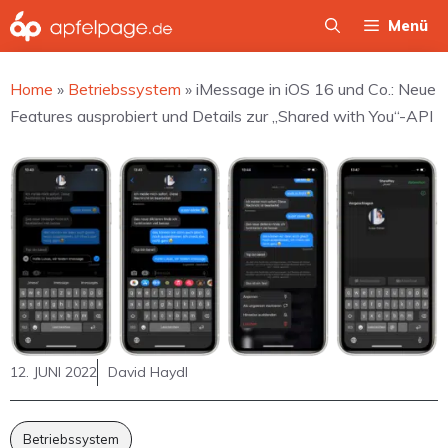
Zum
Menü
Inhalt
springen
Home
»
Betriebssystem
»
iMessage in iOS 16 und Co.: Neue
Features ausprobiert und Details zur „Shared with You“-API
12. JUNI 2022
David Haydl
Betriebssystem