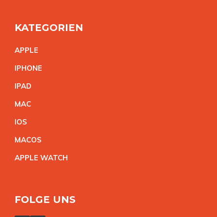
KATEGORIEN
APPL
E
IPHON
E
IPA
D
MA
C
IO
S
MACO
S
APPLE WATC
H
FOLGE UNS