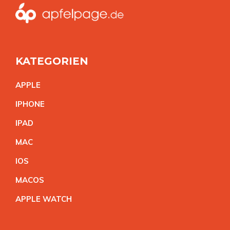
KATEGORIEN
APPL
E
IPHON
E
IPA
D
MA
C
IO
S
MACO
S
APPLE WATC
H