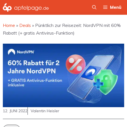
Zum
Menü
Inhalt
springen
Home
»
Deals
»
Pünktlich zur Reisezeit: NordVPN mit 60%
Rabatt (+ gratis Antivirus-Funktion)
12. JUNI 2022
Valentin Heisler