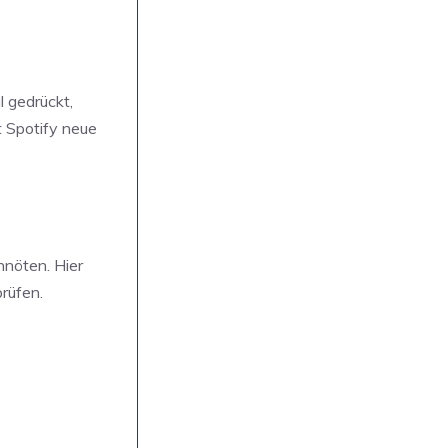
l gedrückt,
t Spotify neue
nnöten. Hier
rüfen.