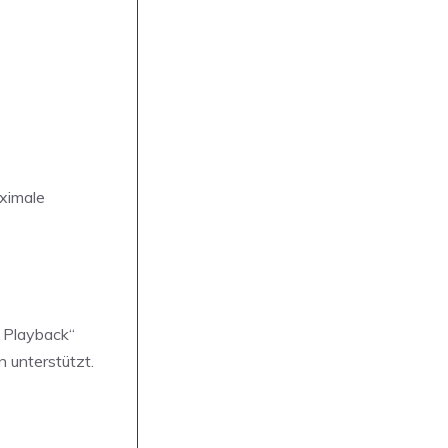
aximale
b Playback“
 unterstützt.