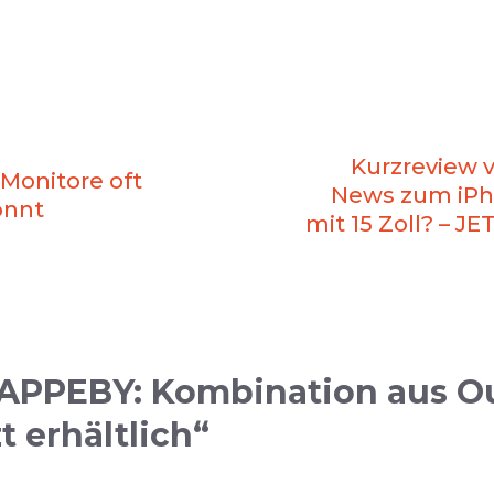
Kurzreview v
Monitore oft
News zum iPho
önnt
mit 15 Zoll? – J
VAPPEBY: Kombination aus 
t erhältlich“