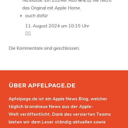
Na klasse. Ein 2024er Abo 🤣👍🏻 Mir reicht
das Original mit Apple Home.
auch dafür
11. August 2024 um 10:15 Uhr
👍🏻
Die Kommentare sind geschlossen.
ÜBER APFELPAGE.DE
Apfelpage.de ist ein Apple News Blog, welcher
täglich brandneue News aus der Apple-
Welt veröffentlicht. Dank des versierten Teams
bieten wir dem Leser ständig aktuellen sowie