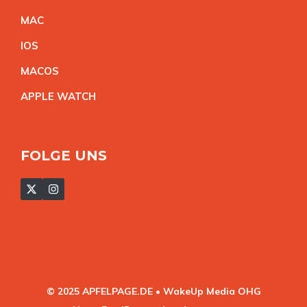
MA
C
IO
S
MACO
S
APPLE WATC
H
FOLGE UNS
© 2025 APFELPAGE.DE • WakeUp Media OHG