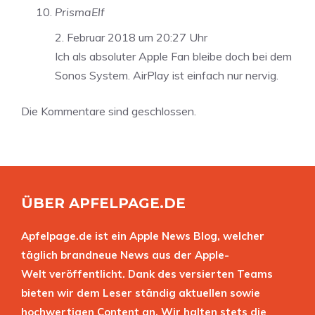
PrismaElf
2. Februar 2018 um 20:27 Uhr
Ich als absoluter Apple Fan bleibe doch bei dem
Sonos System. AirPlay ist einfach nur nervig.
Die Kommentare sind geschlossen.
ÜBER APFELPAGE.DE
Apfelpage.de ist ein Apple News Blog, welcher
täglich brandneue News aus der Apple-
Welt veröffentlicht. Dank des versierten Teams
bieten wir dem Leser ständig aktuellen sowie
hochwertigen Content an. Wir halten stets die