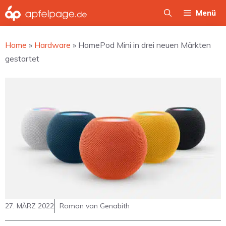
Zum
Menü
Inhalt
springen
Home
»
Hardware
»
HomePod Mini in drei neuen Märkten
gestartet
27. MÄRZ 2022
Roman van Genabith