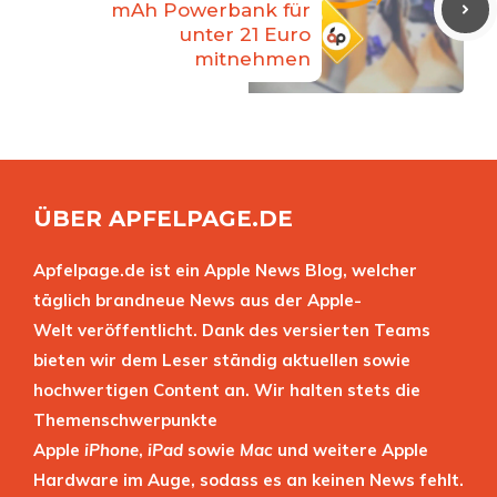
mAh Powerbank für
unter 21 Euro
mitnehmen
ÜBER APFELPAGE.DE
Apfelpage.de ist ein Apple News Blog, welcher
täglich brandneue News aus der Apple-
Welt veröffentlicht. Dank des versierten Teams
bieten wir dem Leser ständig aktuellen sowie
hochwertigen Content an. Wir halten stets die
Themenschwerpunkte
Apple
iPhone
,
iPad
sowie
Mac
und weitere Apple
Hardware im Auge, sodass es an keinen News fehlt.