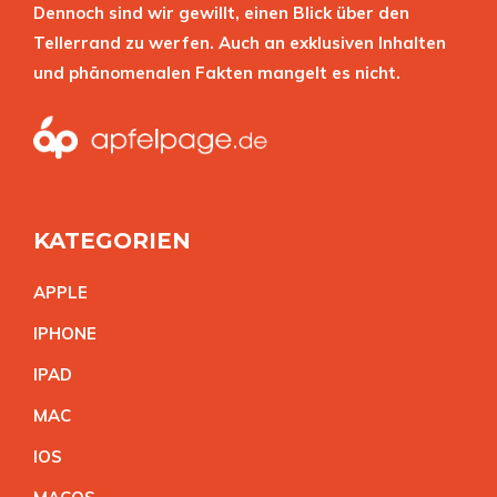
Dennoch sind wir gewillt, einen Blick über den
Tellerrand zu werfen. Auch an exklusiven Inhalten
und phänomenalen Fakten mangelt es nicht.
KATEGORIEN
APPL
E
IPHON
E
IPA
D
MA
C
IO
S