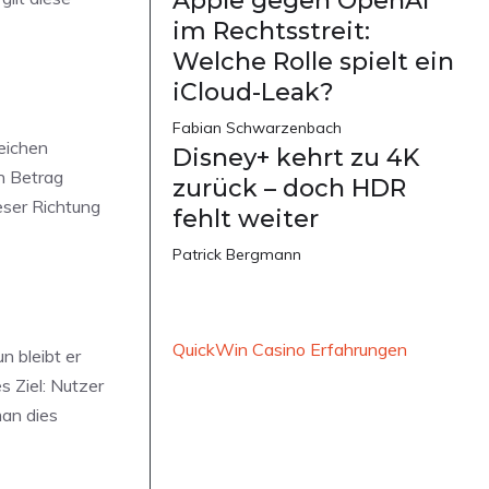
Apple gegen OpenAI
im Rechtsstreit:
Welche Rolle spielt ein
iCloud-Leak?
Fabian Schwarzenbach
weichen
Disney+ kehrt zu 4K
in Betrag
zurück – doch HDR
eser Richtung
fehlt weiter
Patrick Bergmann
QuickWin Casino Erfahrungen
n bleibt er
s Ziel: Nutzer
man dies