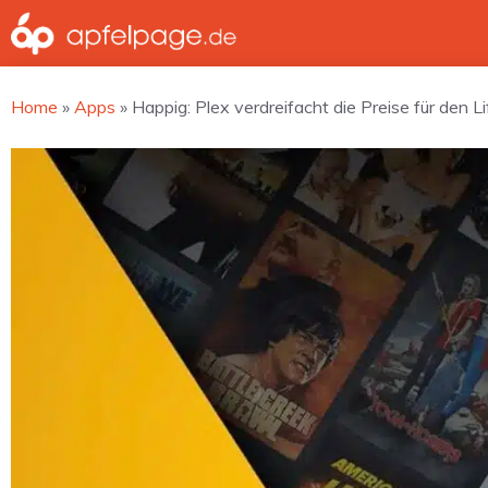
Zum
Inhalt
springen
Home
»
Apps
»
Happig: Plex verdreifacht die Preise für den 