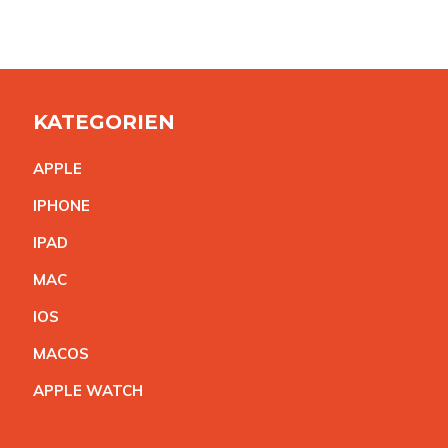
KATEGORIEN
APPL
E
IPHON
E
IPA
D
MA
C
IO
S
MACO
S
APPLE WATC
H