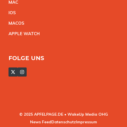
MA
C
IO
S
MACO
S
APPLE WATC
H
FOLGE UNS
© 2025 APFELPAGE.DE • WakeUp Media OHG
News Feed
Datenschutz
Impressum