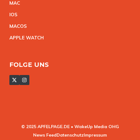
MA
C
IO
S
MACO
S
APPLE WATC
H
FOLGE UNS
© 2025 APFELPAGE.DE • WakeUp Media OHG
News Feed
Datenschutz
Impressum