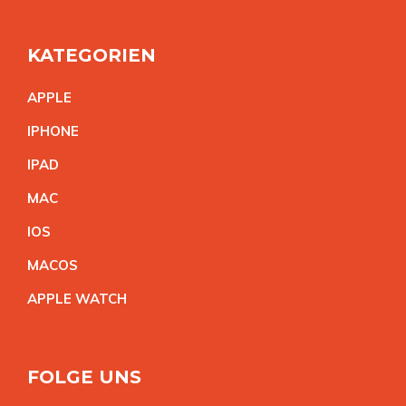
KATEGORIEN
APPL
E
IPHON
E
IPA
D
MA
C
IO
S
MACO
S
APPLE WATC
H
FOLGE UNS