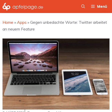
Zum
Menü
Inhalt
springen
Home
»
Apps
»
Gegen unbedachte Worte: Twitter arbeitet
an neuem Feature