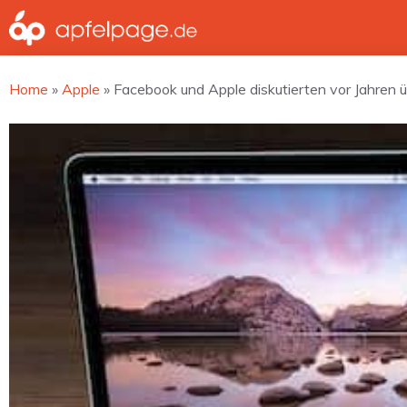
Zum
Inhalt
springen
Home
»
Apple
»
Facebook und Apple diskutierten vor Jahren 