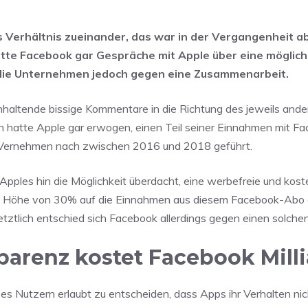
 Verhältnis zueinander, das war in der Vergangenheit a
atte Facebook gar Gespräche mit Apple über eine möglic
 die Unternehmen jedoch gegen eine Zusammenarbeit.
nhaltende bissige Kommentare in die Richtung des jeweils ande
ich hatte Apple gar erwogen, einen Teil seiner Einnahmen mit F
 Vernehmen nach zwischen 2016 und 2018 geführt.
ples hin die Möglichkeit überdacht, eine werbefreie und koste
 in Höhe von 30% auf die Einnahmen aus diesem Facebook-Abo a
etztlich entschied sich Facebook allerdings gegen einen solche
arenz kostet Facebook Mill
 es Nutzern erlaubt zu entscheiden, dass Apps ihr Verhalten ni