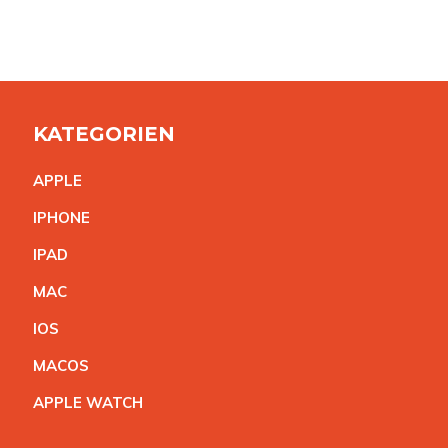
KATEGORIEN
APPL
E
IPHON
E
IPA
D
MA
C
IO
S
MACO
S
APPLE WATC
H