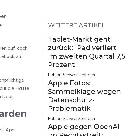
ber
he
WEITERE ARTIKEL
Tablet-Markt geht
zurück: iPad verliert
ren auf, doch
im zweiten Quartal 7,5
acebook zu
Prozent
Fabian Schwarzenbach
npflichtige
Apple Fotos:
uf die Hälfte
Sammelklage wegen
n Deal.
Datenschutz-
Problematik
iarden
Fabian Schwarzenbach
Apple gegen OpenAI
cht App-
im Rechtsstreit: