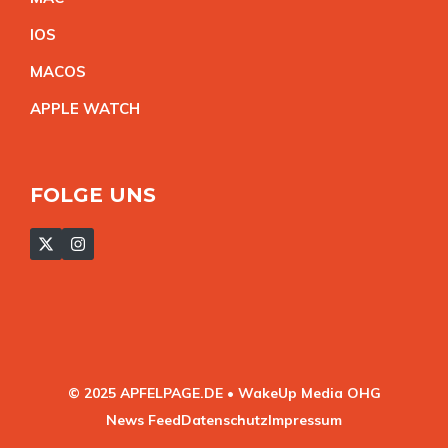
IO
S
MACO
S
APPLE WATC
H
FOLGE UNS
© 2025 APFELPAGE.DE • WakeUp Media OHG
News Feed
Datenschutz
Impressum