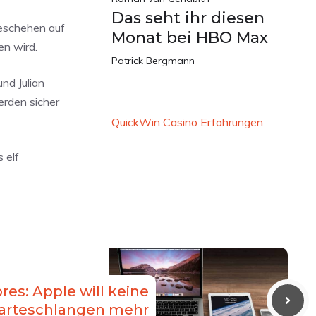
Das seht ihr diesen
eschehen auf
Monat bei HBO Max
en wird.
Patrick Bergmann
nd Julian
erden sicher
QuickWin Casino Erfahrungen
 elf
ores: Apple will keine
arteschlangen mehr