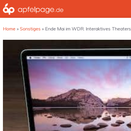
Zum
Inhalt
springen
Home
»
Sonstiges
»
Ende Mai im WDR: Interaktives Theaters