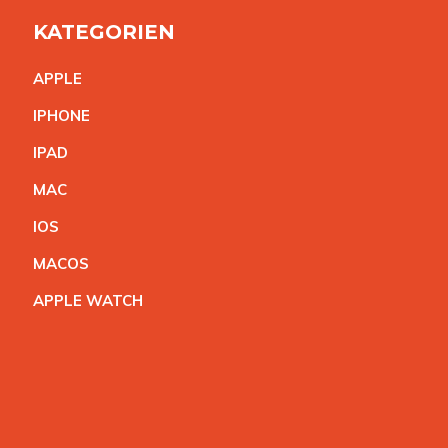
KATEGORIEN
APPL
E
IPHON
E
IPA
D
MA
C
IO
S
MACO
S
APPLE WATC
H