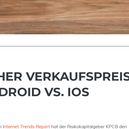
HER VERKAUFSPREIS
ROID VS. IOS
en
Internet Trends Report
hat der Risikokapitalgeber KPCB den