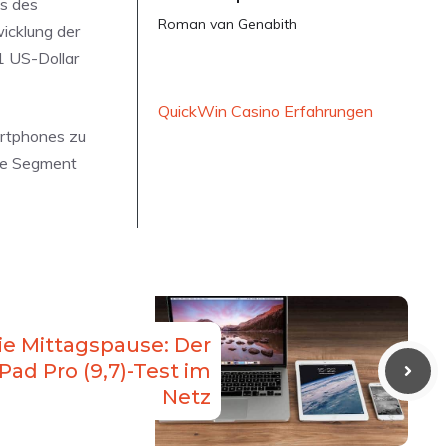
is des
Roman van Genabith
icklung der
1 US-Dollar
QuickWin Casino Erfahrungen
artphones zu
ige Segment
die Mittagspause: Der
iPad Pro (9,7)-Test im
Netz