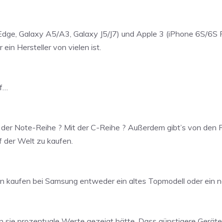
Edge, Galaxy A5/A3, Galaxy J5/J7) und Apple 3 (iPhone 6S/6S 
in Hersteller von vielen ist.
uf…
der Note-Reihe ? Mit der C-Reihe ? Außerdem gibt’s von den Re
uf der Welt zu kaufen.
ten kaufen bei Samsung entweder ein altes Topmodell oder ein
sie prozentuale Werte gezeigt hätte. Dass günstigere Geräte