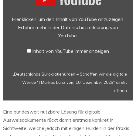
–
Schaffen
wir
Hier klicken, um den Inhalt von YouTube anzuzeigen.
die
Erfahre mehr in der
Datenschutzerklärung von
digitale
YouTube
.
Wende?
|
Inhalt von YouTube immer anzeigen
Markus
Lanz
vom
„Deutschlands Bürokratiehürden – Schaffen wir die digitale
10.
Wende? | Markus Lanz vom 10. Dezember 2025“ direkt
Dezember
2025“
öffnen
von
YouTube
Eine bundesweit nutzbare Lösung für digitale
anzeigen
Ausweisdokumente rückt damit erstmals konkret in
Sichtweite, welche jedoch mit einigen Hürden in der Praxis