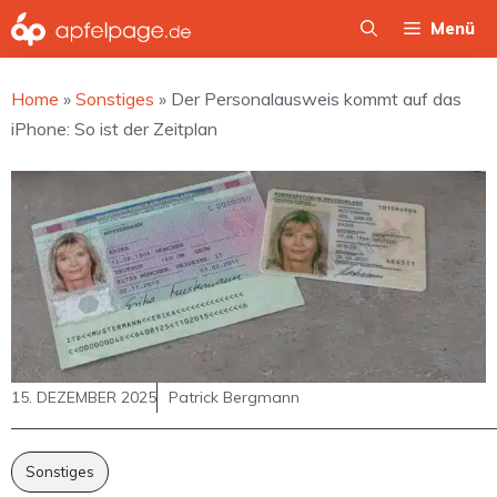
Zum
Menü
Inhalt
springen
Home
»
Sonstiges
»
Der Personalausweis kommt auf das
iPhone: So ist der Zeitplan
15. DEZEMBER 2025
Patrick Bergmann
Sonstiges