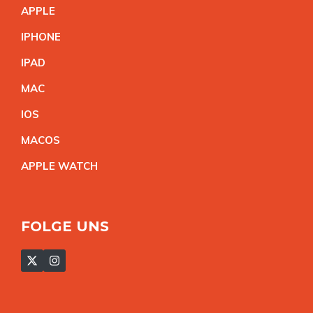
APPL
E
IPHON
E
IPA
D
MA
C
IO
S
MACO
S
APPLE WATC
H
FOLGE UNS