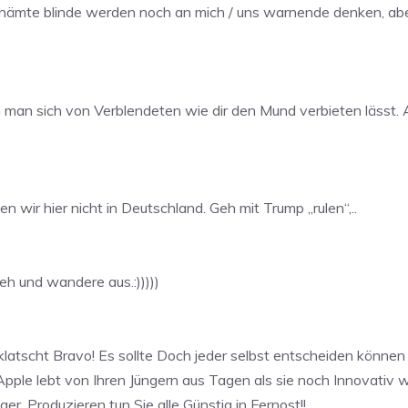
hämte blinde werden noch an mich / uns warnende denken, aber 
an sich von Verblendeten wie dir den Mund verbieten lässt. 
n wir hier nicht in Deutschland. Geh mit Trump „rulen“,..
geh und wandere aus.:)))))
klatscht Bravo! Es sollte Doch jeder selbst entscheiden können
ple lebt von Ihren Jüngern aus Tagen als sie noch Innovativ w
r. Produzieren tun Sie alle Günstig in Fernost!!