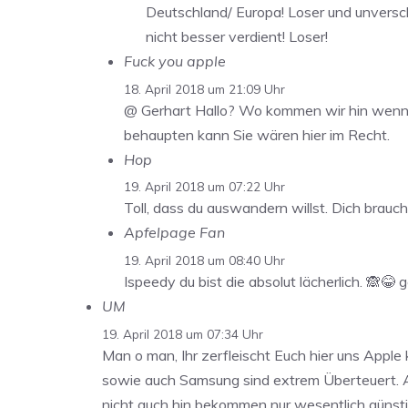
Deutschland/ Europa! Loser und unversc
nicht besser verdient! Loser!
Fuck you apple
18. April 2018 um 21:09 Uhr
@ Gerhart Hallo? Wo kommen wir hin wenn m
behaupten kann Sie wären hier im Recht.
Hop
19. April 2018 um 07:22 Uhr
Toll, dass du auswandern willst. Dich brauche
Apfelpage Fan
19. April 2018 um 08:40 Uhr
Ispeedy du bist die absolut lächerlich. 🙈😂 
UM
19. April 2018 um 07:34 Uhr
Man o man, Ihr zerfleischt Euch hier uns Apple 
sowie auch Samsung sind extrem Überteuert. Ap
nicht auch hin bekommen nur wesentlich günstige