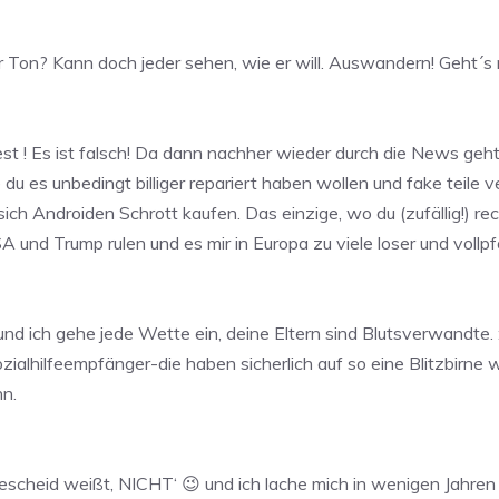
r Ton? Kann doch jeder sehen, wie er will. Auswandern! Geht´s
est ! Es ist falsch! Da dann nachher wieder durch die News geh
du es unbedingt billiger repariert haben wollen und fake teile
ich Androiden Schrott kaufen. Das einzige, wo du (zufällig!) re
 und Trump rulen und es mir in Europa zu viele loser und vollpf
nd ich gehe jede Wette ein, deine Eltern sind Blutsverwandte. :
lhilfeempfänger-die haben sicherlich auf so eine Blitzbirne wi
n.
escheid weißt, NICHT‘ 😉 und ich lache mich in wenigen Jahre