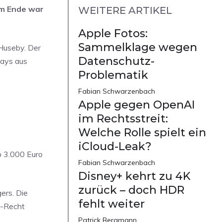
Am Ende war
WEITERE ARTIKEL
Apple Fotos:
Sammelklage wegen
Huseby. Der
Datenschutz-
lays aus
Problematik
Fabian Schwarzenbach
Apple gegen OpenAI
im Rechtsstreit:
Welche Rolle spielt ein
iCloud-Leak?
p 3.000 Euro
Fabian Schwarzenbach
Disney+ kehrt zu 4K
zurück – doch HDR
ers. Die
fehlt weiter
U-Recht
Patrick Bergmann