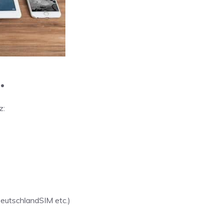
.
z:
 DeutschlandSIM etc.)