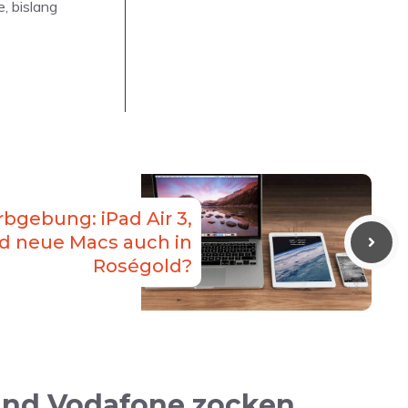
, bislang
rbgebung: iPad Air 3,
d neue Macs auch in
Roségold?
und Vodafone zocken