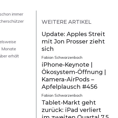
schon immer
cherschützer
WEITERE ARTIKEL
Update: Apples Streit
mit Jon Prosser zieht
ielsweise
sich
ei Monate
über erhält
Fabian Schwarzenbach
iPhone-Keynote |
Ökosystem-Öffnung |
Kamera-AirPods –
Apfelplausch #456
Fabian Schwarzenbach
Tablet-Markt geht
zurück: iPad verliert
im zweiten Quartal 7,5