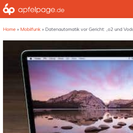
Zum
Inhalt
springen
Home
»
Mobilfunk
»
Datenautomatik vor Gericht: „o2 und Vo