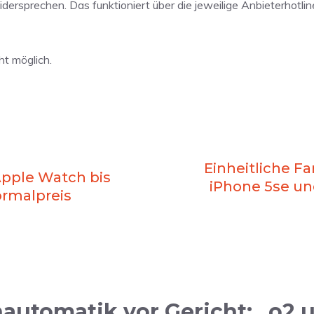
dersprechen. Das funktioniert über die jeweilige Anbieterhotline
ht möglich.
Einheitliche Fa
pple Watch bis
iPhone 5se un
ormalpreis
automatik vor Gericht: „o2 