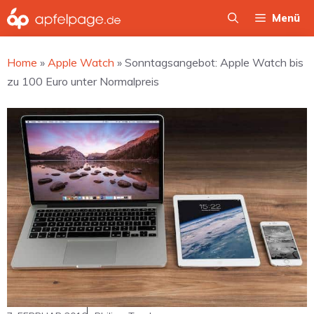
Zum
Menü
Inhalt
springen
Home
»
Apple Watch
»
Sonntagsangebot: Apple Watch bis
zu 100 Euro unter Normalpreis