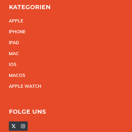
KATEGORIEN
APPL
E
IPHON
E
IPA
D
MA
C
IO
S
MACO
S
APPLE WATC
H
FOLGE UNS