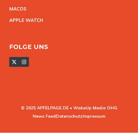
MACO
S
APPLE WATC
H
FOLGE UNS
© 2025 APFELPAGE.DE • WakeUp Media OHG
News Feed
Datenschutz
Impressum