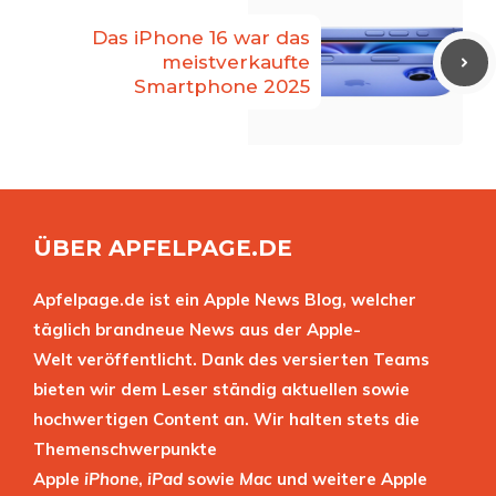
Das iPhone 16 war das
meistverkaufte
Smartphone 2025
ÜBER APFELPAGE.DE
Apfelpage.de ist ein Apple News Blog, welcher
täglich brandneue News aus der Apple-
Welt veröffentlicht. Dank des versierten Teams
bieten wir dem Leser ständig aktuellen sowie
hochwertigen Content an. Wir halten stets die
Themenschwerpunkte
Apple
iPhone
,
iPad
sowie
Mac
und weitere Apple