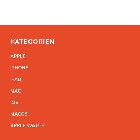
KATEGORIEN
APPL
E
IPHON
E
IPA
D
MA
C
IO
S
MACO
S
APPLE WATC
H