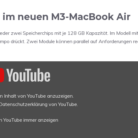
e im neuen M3-MacBook Air
der zwei Speicherchips mit je 128 GB Kapazität. Im Modell m
po drückt. Zwei Module können parallel auf Anforderungen re
en Inhalt von YouTube anzuzeigen.
Datenschutzerklärung von YouTube
.
on YouTube immer anzeigen