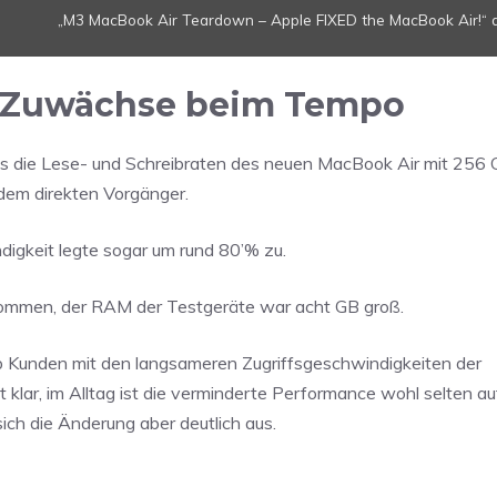
„M3 MacBook Air Teardown – Apple FIXED the MacBook Air!“ d
e Zuwächse beim Tempo
ss die Lese- und Schreibraten des neuen MacBook Air mit 256
 dem direkten Vorgänger.
igkeit legte sogar um rund 80’% zu.
nommen, der RAM der Testgeräte war acht GB groß.
b Kunden mit den langsameren Zugriffsgeschwindigkeiten der
lar, im Alltag ist die verminderte Performance wohl selten auf
ch die Änderung aber deutlich aus.