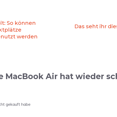
it: So können
Das seht ihr di
ktplätze
enutzt werden
 MacBook Air hat wieder sc
ht gekauft habe