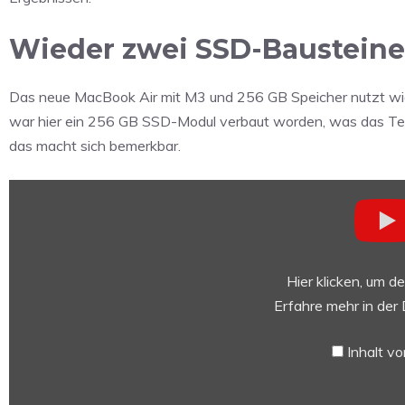
Wieder zwei SSD-Baustein
Das neue MacBook Air mit M3 und 256 GB Speicher nutzt wie
war hier ein 256 GB SSD-Modul verbaut worden, was das Tem
das macht sich bemerkbar.
„M3
MacBook
Air
Teardown
–
Hier klicken, um d
Apple
Erfahre mehr in der
FIXED
the
Inhalt v
MacBook
Air!“