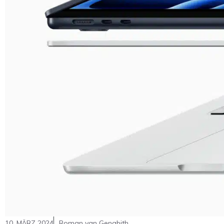
10. MÄRZ 2024
Roman van Genabith