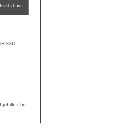
irekt öffnen
 GB SSD
gefallen, bei