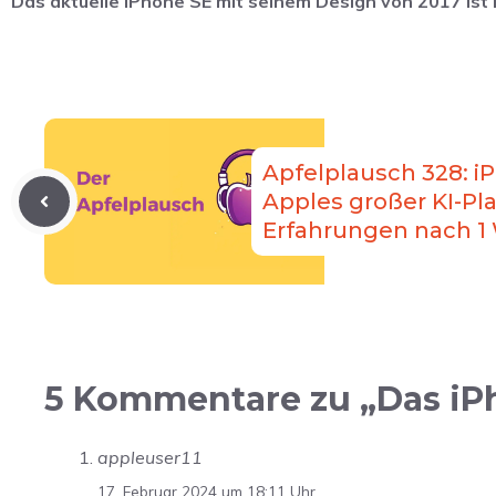
Das aktuelle iPhone SE mit seinem Design von 2017 ist
Apfelplausch 328: iP
Apples großer KI-Pla
Erfahrungen nach 1
5 Kommentare zu „Das iP
appleuser11
17. Februar 2024 um 18:11 Uhr