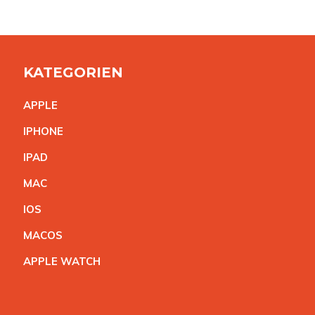
KATEGORIEN
APPL
E
IPHON
E
IPA
D
MA
C
IO
S
MACO
S
APPLE WATC
H