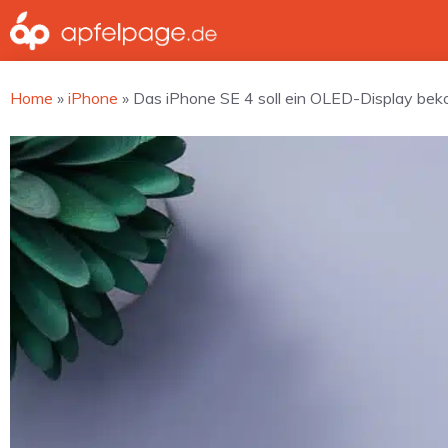
Zum
Inhalt
springen
Home
»
iPhone
»
Das iPhone SE 4 soll ein OLED-Display b