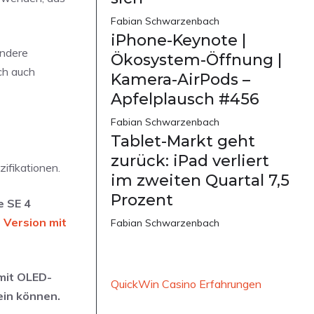
Fabian Schwarzenbach
iPhone-Keynote |
andere
Ökosystem-Öffnung |
ch auch
Kamera-AirPods –
Apfelplausch #456
Fabian Schwarzenbach
Tablet-Markt geht
zurück: iPad verliert
zifikationen.
im zweiten Quartal 7,5
Prozent
e SE 4
 Version mit
Fabian Schwarzenbach
 mit OLED-
QuickWin Casino Erfahrungen
ein können.