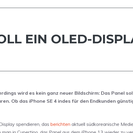
SOLL EIN OLED-DIS
erdings wird es kein ganz neuer Bildschirm: Das Panel so
ren. Ob das iPhone SE 4 indes für den Endkunden günstig
isplay spendieren, das
berichten
aktuell südkoreanische Medie
ne man in Cupertino, das Panel aus dem iPhone 13 wieder zu v