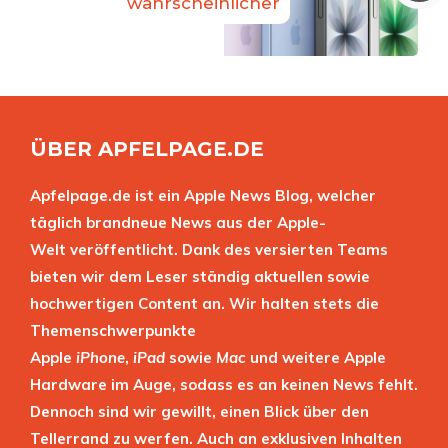
wahrscheinlicher
ÜBER APFELPAGE.DE
Apfelpage.de ist ein Apple News Blog, welcher
täglich brandneue News aus der Apple-
Welt veröffentlicht. Dank des versierten Teams
bieten wir dem Leser ständig aktuellen sowie
hochwertigen Content an. Wir halten stets die
Themenschwerpunkte
Apple
iPhone
,
iPad
sowie
Mac
und weitere Apple
Hardware im Auge, sodass es an keinen News fehlt.
Dennoch sind wir gewillt, einen Blick über den
Tellerrand zu werfen. Auch an exklusiven Inhalten