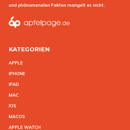
und phänomenalen Fakten mangelt es nicht.
KATEGORIEN
APPL
E
IPHON
E
IPA
D
MA
C
IO
S
MACO
S
APPLE WATC
H