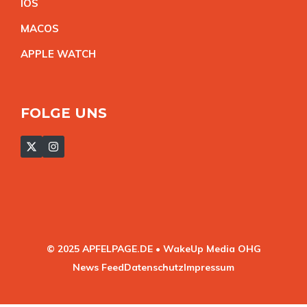
IO
S
MACO
S
APPLE WATC
H
FOLGE UNS
© 2025 APFELPAGE.DE • WakeUp Media OHG
News Feed
Datenschutz
Impressum