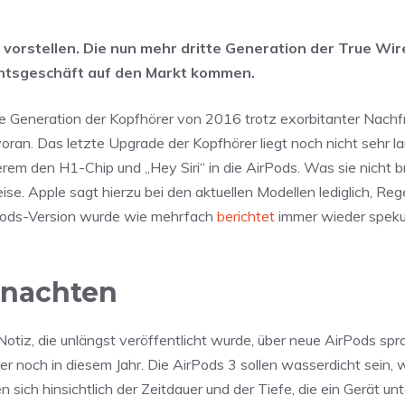
 vorstellen. Die nun mehr dritte Generation der True Wir
chtsgeschäft auf den Markt kommen.
le Generation der Kopfhörer von 2016 trotz exorbitanter Nachfr
ran. Das letzte Upgrade der Kopfhörer liegt noch nicht sehr la
erem den H1-Chip und „Hey Siri“ in die AirPods. Was sie nicht br
eise. Apple sagt hierzu bei den aktuellen Modellen lediglich, R
rPods-Version wurde wie mehrfach
berichtet
immer wieder spekul
hnachten
Notiz, die unlängst veröffentlicht wurde, über neue AirPods spr
r noch in diesem Jahr. Die AirPods 3 sollen wasserdicht sein, 
en sich hinsichtlich der Zeitdauer und der Tiefe, die ein Gerät u