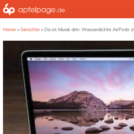
Zum
Inhalt
springen
Home
»
Gerüchte
»
Da ist Musik drin: Wasserdichte AirPods