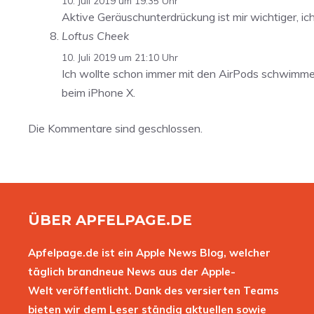
10. Juli 2019 um 19:35 Uhr
Aktive Geräuschunterdrückung ist mir wichtiger, ic
Loftus Cheek
10. Juli 2019 um 21:10 Uhr
Ich wollte schon immer mit den AirPods schwimmen
beim iPhone X.
Die Kommentare sind geschlossen.
ÜBER APFELPAGE.DE
Apfelpage.de ist ein Apple News Blog, welcher
täglich brandneue News aus der Apple-
Welt veröffentlicht. Dank des versierten Teams
bieten wir dem Leser ständig aktuellen sowie