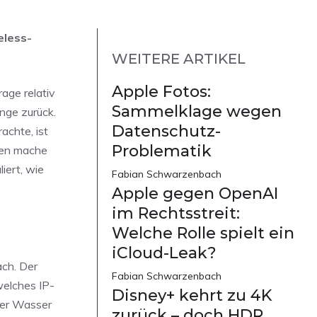
eless-
WEITERE ARTIKEL
Apple Fotos:
age relativ
Sammelklage wegen
nge zurück.
Datenschutz-
achte, ist
Problematik
egen mache
iert, wie
Fabian Schwarzenbach
Apple gegen OpenAI
im Rechtsstreit:
Welche Rolle spielt ein
iCloud-Leak?
ach. Der
Fabian Schwarzenbach
welches IP-
Disney+ kehrt zu 4K
nter Wasser
zurück – doch HDR