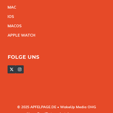
MA
C
IO
S
MACO
S
APPLE WATC
H
FOLGE UNS
© 2025 APFELPAGE.DE • WakeUp Media OHG