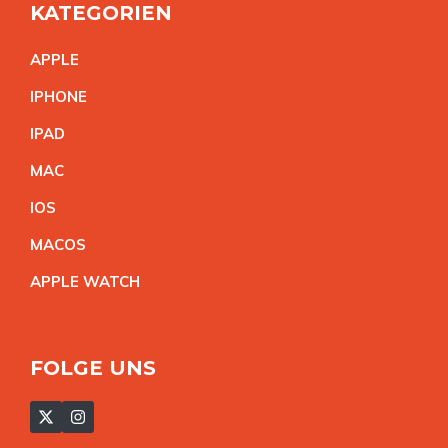
KATEGORIEN
APPL
E
IPHON
E
IPA
D
MA
C
IO
S
MACO
S
APPLE WATC
H
FOLGE UNS