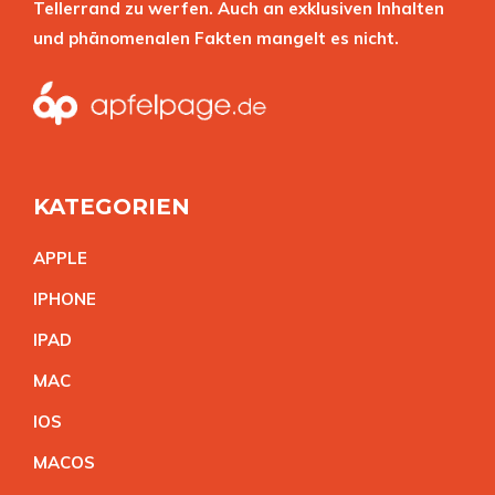
Tellerrand zu werfen. Auch an exklusiven Inhalten
und phänomenalen Fakten mangelt es nicht.
KATEGORIEN
APPL
E
IPHON
E
IPA
D
MA
C
IO
S
MACO
S