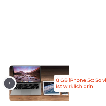
8 GB iPhone 5c: So v
ist wirklich drin