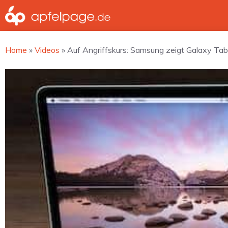
Zum
Inhalt
springen
Home
»
Videos
»
Auf Angriffskurs: Samsung zeigt Galaxy Ta