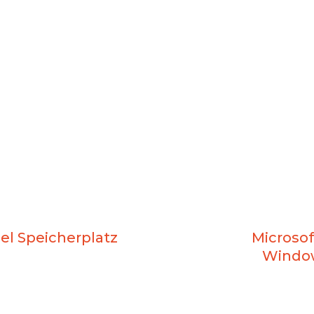
iel Speicherplatz
Microsof
Window