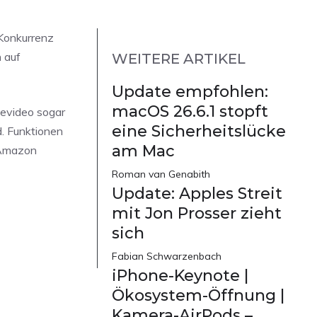
 Konkurrenz
 auf
WEITERE ARTIKEL
Update empfohlen:
macOS 26.6.1 stopft
bevideo sogar
eine Sicherheitslücke
. Funktionen
am Mac
 Amazon
Roman van Genabith
Update: Apples Streit
mit Jon Prosser zieht
sich
Fabian Schwarzenbach
iPhone-Keynote |
Ökosystem-Öffnung |
Kamera-AirPods –